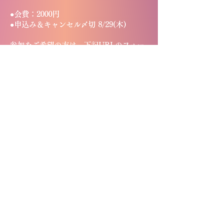
●会費：2000円
●申込み＆キャンセル〆切 8/29(木)
参加をご希望の方は、下記URLのフォー
ムよりお申し込みください。
https://docs.google.com/.../1jXAXdo2vX
qqtfDkmoDCnlcs.../edit
Previous
Home
Next
© 2021 by Rucker Gospel Ministries,
Tokyo JAPAN All Rights Reserved