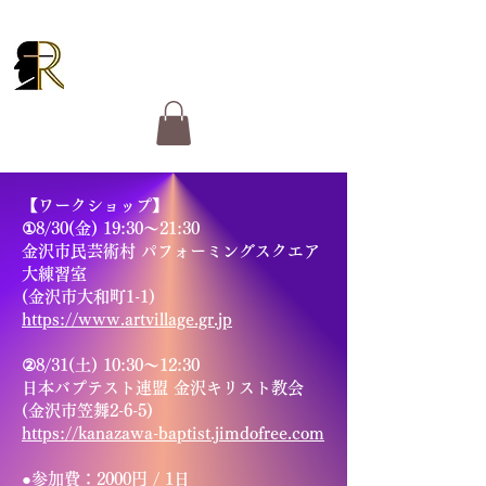
RUCKER GOSPEL
MINISTRIES
【ワークショップ】
①8/30(金) 19:30～21:30
金沢市民芸術村 パフォーミングスクエア
大練習室
(金沢市大和町1-1)
https://www.artvillage.gr.jp
②8/31(土) 10:30～12:30
日本バプテスト連盟 金沢キリスト教会
(金沢市笠舞2-6-5)
https://kanazawa-baptist.jimdofree.com
●参加費：2000円 / 1日