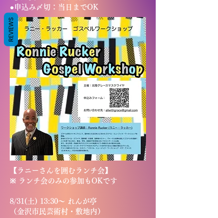
●申込み〆切：当日までOK
REVIEWS
【ラニーさんを囲むランチ会】
※ ランチ会のみの参加もOKです
8/31(土) 13:30〜 れんが亭
（金沢市民芸術村・敷地内）